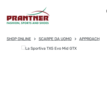
sa al contenuto principale
Salta alla ricerca
Passa alla navigazione principale
SHOP ONLINE
SCARPE DA UOMO
APPROACH
Salta la galleria di immagini