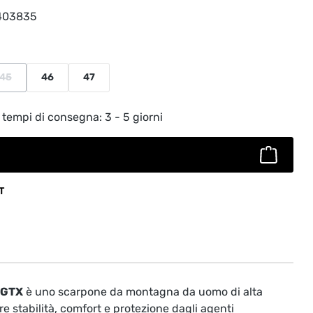
403835
45
46
47
(Questa opzione non è al momento disponibile.)
to: inserisci la quantità desiderata o usa
 tempi di consegna: 3 - 5 giorni
T
 GTX
è uno scarpone da montagna da uomo di alta
ire stabilità, comfort e protezione dagli agenti