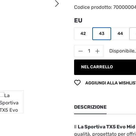
Codice prodotto:
7000000
Seleziona
EU
42
43
44
Quantità del prodot
Disponibile,
NEL CARRELLO
AGGIUNGI ALLA WISHLIS
DESCRIZIONE
Il
La Sportiva TX5 Evo Mid
qualità, progettato per offr