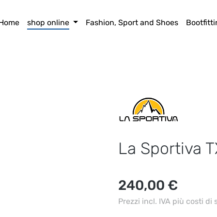
Home
shop online
Fashion, Sport and Shoes
Bootfitt
La Sportiva 
Prezzo normale:
240,00 €
Prezzi incl. IVA più costi di