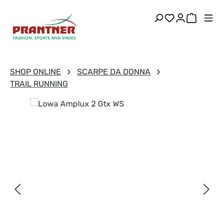
Passa al contenuto principale
Hai 0 articoli
Il carre
SHOP ONLINE
SCARPE DA DONNA
TRAIL RUNNING
Salta la galleria di immagini