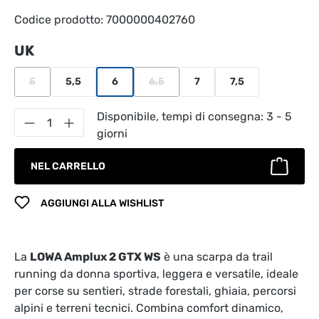
Codice prodotto:
7000000402760
Seleziona
UK
5
5,5
6
6,5
7
7,5
(Questa opzione non è al momento disponibile.)
(Questa opzione non è al momento disp
Quantità del prodotto: inserisci la quantità
Disponibile, tempi di consegna: 3 - 5
giorni
NEL CARRELLO
AGGIUNGI ALLA WISHLIST
La
LOWA Amplux 2 GTX WS
è una scarpa da trail
running da donna sportiva, leggera e versatile, ideale
per corse su sentieri, strade forestali, ghiaia, percorsi
alpini e terreni tecnici. Combina comfort dinamico,