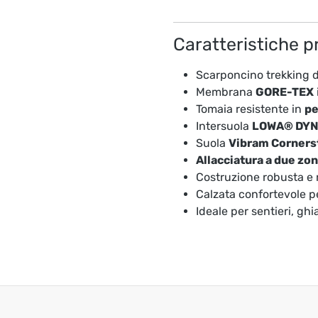
Caratteristiche p
Scarponcino trekking 
Membrana
GORE-TEX
Tomaia resistente in
pe
Intersuola
LOWA® DY
Suola
Vibram Corners
Allacciatura a due zo
Costruzione robusta e r
Calzata confortevole pe
Ideale per sentieri, ghi