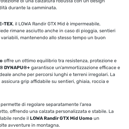
otezione di una calzatura robusta con un design
dità durante la camminata.
E-TEX
, il LOWA Randir GTX Mid è impermeabile,
piede rimane asciutto anche in caso di pioggia, sentieri
 variabili, mantenendo allo stesso tempo un buon
to
offre un ottimo equilibrio tra resistenza, protezione e
® DYNAPU®+
garantisce un’ammortizzazione efficace e
ale anche per percorsi lunghi e terreni irregolari. La
e
assicura grip affidabile su sentieri, ghiaia, roccia e
permette di regolare separatamente l’area
to, offrendo una calzata personalizzata e stabile. La
labile rende il
LOWA Randir GTX Mid Uomo
un
olte avventure in montagna.