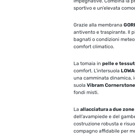
impegnative. Combina la pr
sportivo e un’elevata como
Grazie alla membrana
GOR
antivento e traspirante. Il 
bagnati o condizioni meteo
comfort climatico.
La tomaia in
pelle e tessu
comfort. L’intersuola
LOWA
una camminata dinamica, ide
suola
Vibram Cornerston
fondi misti.
La
allacciatura a due zone
dell’avampiede e del gambet
costruzione robusta e risuo
compagno affidabile per m