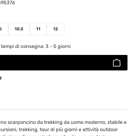
395376
5
10,5
11
12
to: inserisci la quantità desiderata o usa
 tempi di consegna: 3 - 5 giorni
T
no scarponcino da trekking da uomo moderno, stabile e
ursioni, trekking, tour di più giorni e attività outdoor