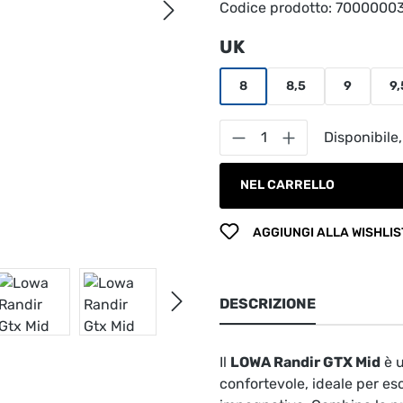
Codice prodotto:
7000000
Seleziona
UK
8
8,5
9
9,
Quantità del prodot
Disponibile,
NEL CARRELLO
AGGIUNGI ALLA WISHLIS
DESCRIZIONE
Il
LOWA Randir GTX Mid
è u
confortevole, ideale per esc