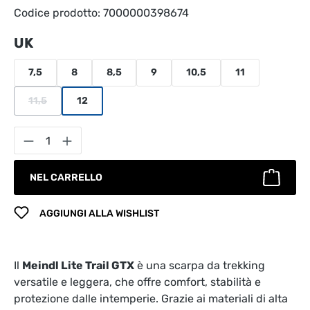
Codice prodotto:
7000000398674
Seleziona
UK
7,5
8
8,5
9
10,5
11
11,5
12
(Questa opzione non è al momento disponibile.)
Quantità del prodotto: inserisci la quantità
NEL CARRELLO
AGGIUNGI ALLA WISHLIST
Il
Meindl Lite Trail GTX
è una scarpa da trekking
versatile e leggera, che offre comfort, stabilità e
protezione dalle intemperie. Grazie ai materiali di alta