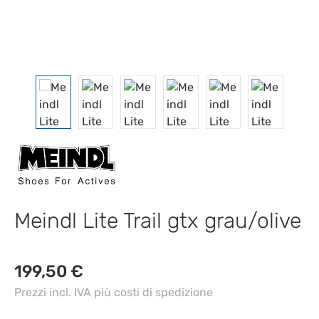
Meindl Lite Trail gtx grau/olive
Prezzo normale:
199,50 €
Prezzi incl. IVA più costi di spedizione