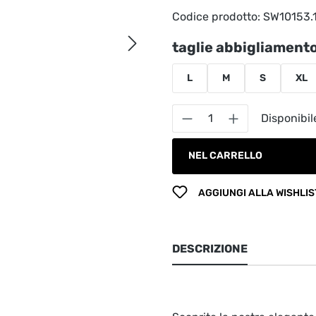
Codice prodotto:
SW10153.
Seleziona
taglie abbigliament
L
M
S
XL
Quantità del prodot
Disponibil
NEL CARRELLO
AGGIUNGI ALLA WISHLIS
DESCRIZIONE