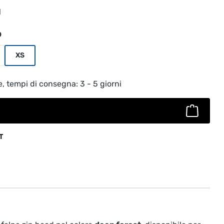
1
o
XS
to: inserisci la quantità desiderata o usa
e, tempi di consegna: 3 - 5 giorni
T