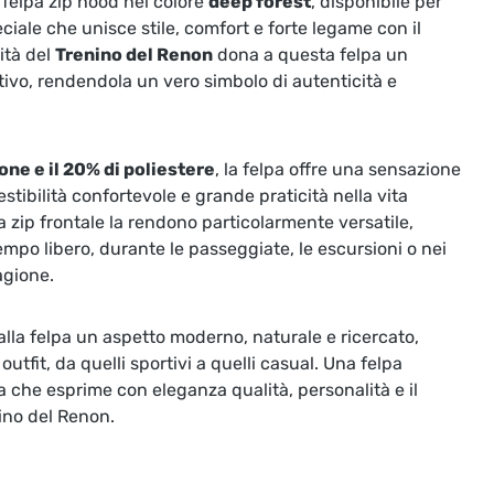
 felpa zip hood nel colore
deep forest
, disponibile per
ale che unisce stile, comfort e forte legame con il
lità del
Trenino del Renon
dona a questa felpa un
ntivo, rendendola un vero simbolo di autenticità e
one e il 20% di poliestere
, la felpa offre una sensazione
estibilità confortevole e grande praticità nella vita
a zip frontale la rendono particolarmente versatile,
empo libero, durante le passeggiate, le escursioni o nei
agione.
lla felpa un aspetto moderno, naturale e ricercato,
outfit, da quelli sportivi a quelli casual. Una felpa
 che esprime con eleganza qualità, personalità e il
ino del Renon.