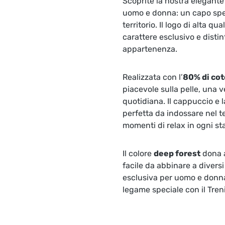
Scoprite la nostra elegante
uomo e donna: un capo speci
territorio. Il logo di alta qua
carattere esclusivo e disti
appartenenza.
Realizzata con l’
80% di cot
piacevole sulla pelle, una v
quotidiana. Il cappuccio e l
perfetta da indossare nel t
momenti di relax in ogni st
Il colore
deep forest
dona a
facile da abbinare a diversi 
esclusiva per uomo e donna
legame speciale con il Tren