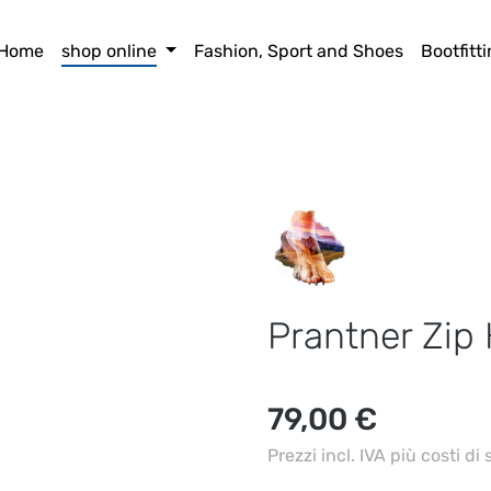
Home
shop online
Fashion, Sport and Shoes
Bootfitt
Prantner Zip
Prezzo normale:
79,00 €
Prezzi incl. IVA più costi di