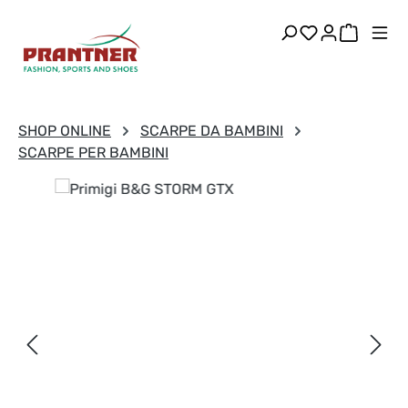
Passa al contenuto principale
Hai 0 articoli
Il carre
SHOP ONLINE
SCARPE DA BAMBINI
SCARPE PER BAMBINI
Salta la galleria di immagini