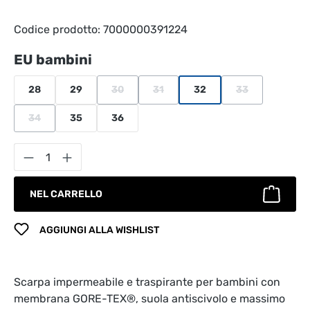
Codice prodotto:
7000000391224
Seleziona
EU bambini
28
29
30
31
32
33
(Questa opzione non è al momento disponibile.
(Questa opzione non è al momento di
(Questa opzione 
34
35
36
(Questa opzione non è al momento disponibile.)
Quantità del prodotto: inserisci la quantità
NEL CARRELLO
AGGIUNGI ALLA WISHLIST
Scarpa impermeabile e traspirante per bambini con
membrana GORE-TEX®, suola antiscivolo e massimo