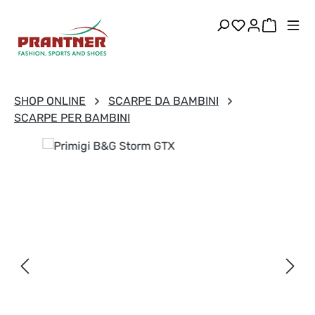
Passa al contenuto principale
Hai 0 articoli
Il carre
SHOP ONLINE
SCARPE DA BAMBINI
SCARPE PER BAMBINI
Salta la galleria di immagini