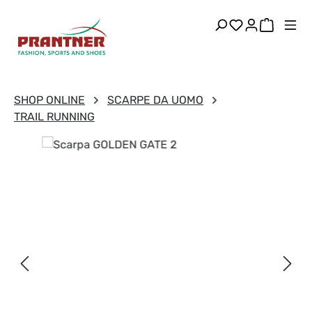
Passa al contenuto principale
Hai 0 articoli
Il carre
SHOP ONLINE
SCARPE DA UOMO
TRAIL RUNNING
Salta la galleria di immagini