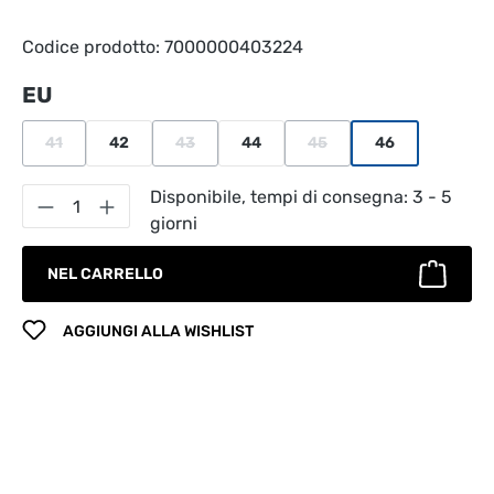
Codice prodotto:
7000000403224
Seleziona
EU
41
42
43
44
45
46
(Questa opzione non è al momento disponibile.)
(Questa opzione non è al momento disponibile.
(Questa opzione non è al m
Quantità del prodotto: inserisci la quantità
Disponibile, tempi di consegna: 3 - 5
giorni
NEL CARRELLO
AGGIUNGI ALLA WISHLIST