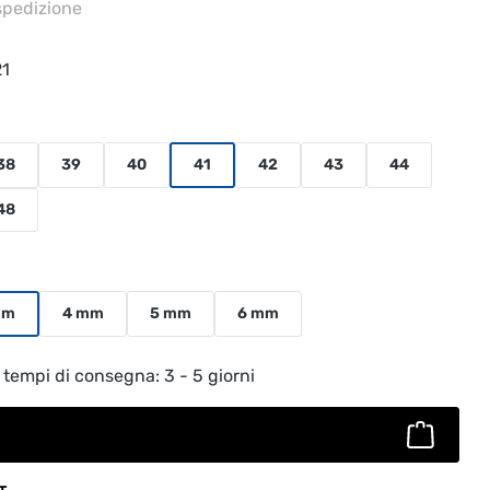
 spedizione
21
38
39
40
41
42
43
44
48
mm
4 mm
5 mm
6 mm
to: inserisci la quantità desiderata o usa
 tempi di consegna: 3 - 5 giorni