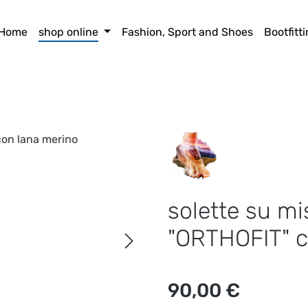
Home
shop online
Fashion, Sport and Shoes
Bootfitt
solette su mi
"ORTHOFIT" c
Prezzo normale:
90,00 €