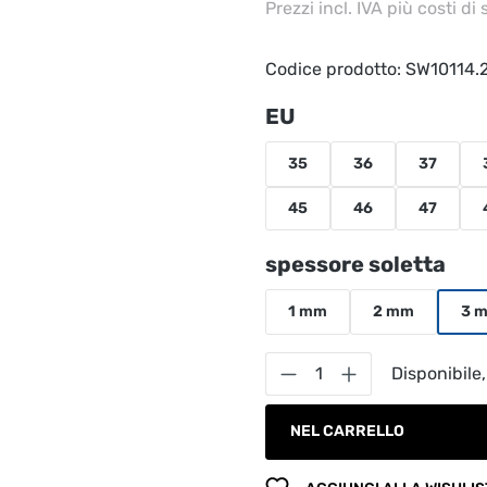
Prezzi incl. IVA più costi di
Codice prodotto:
SW10114.
Seleziona
EU
35
36
37
45
46
47
Seleziona
spessore soletta
1 mm
2 mm
3 
Quantità del prodot
Disponibile,
NEL CARRELLO