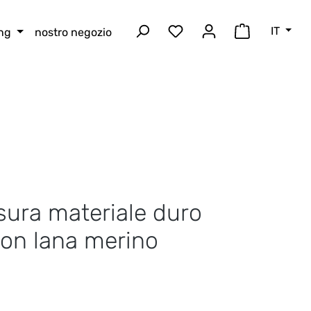
IT
ing
nostro negozio
Hai 0 articoli nella lista
Il carrello 
sura materiale duro
on lana merino