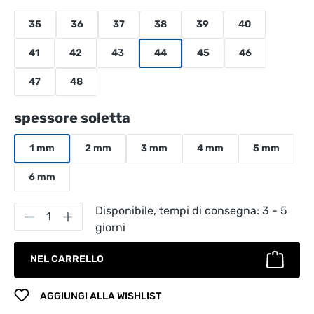
35
36
37
38
39
40
41
42
43
44
45
46
47
48
Seleziona
spessore soletta
1 mm
2 mm
3 mm
4 mm
5 mm
6 mm
Quantità del prodotto: inserisci la quantità
Disponibile, tempi di consegna: 3 - 5
giorni
NEL CARRELLO
AGGIUNGI ALLA WISHLIST