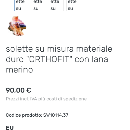
solette su misura materiale
duro "ORTHOFIT" con lana
merino
Prezzo normale:
90,00 €
Prezzi incl. IVA più costi di spedizione
Codice prodotto:
SW10114.37
Seleziona
EU