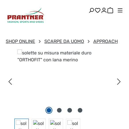
Passa al contenuto principale
Hai 0 articoli
Il carre
SHOP ONLINE
SCARPE DA UOMO
APPROACH
Salta la galleria di immagini