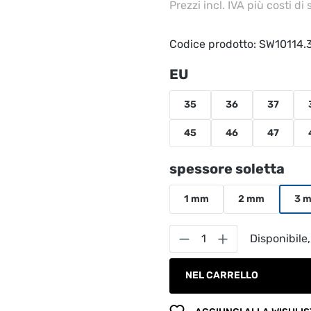
Prezzi incl. IVA più costi di
Codice prodotto:
SW10114.
Seleziona
EU
35
36
37
45
46
47
Seleziona
spessore soletta
1 mm
2 mm
3 
Quantità del prodot
Disponibile,
NEL CARRELLO