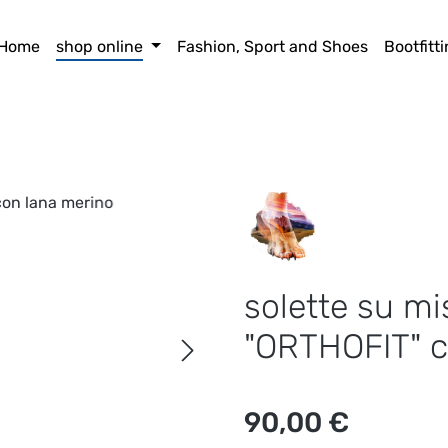
Home
shop online
Fashion, Sport and Shoes
Bootfitt
solette su mi
"ORTHOFIT" c
Prezzo normale:
90,00 €