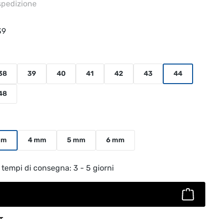
 spedizione
39
38
39
40
41
42
43
44
48
mm
4 mm
5 mm
6 mm
to: inserisci la quantità desiderata o usa
 tempi di consegna: 3 - 5 giorni