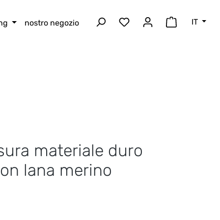
IT
ing
nostro negozio
Hai 0 articoli nella lista
Il carrello 
sura materiale duro
on lana merino