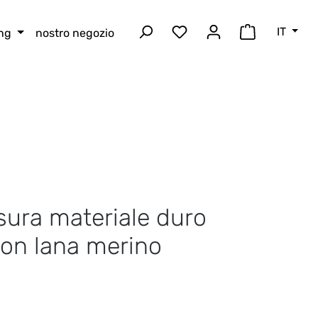
IT
ing
nostro negozio
Hai 0 articoli nella lista
Il carrello 
sura materiale duro
on lana merino