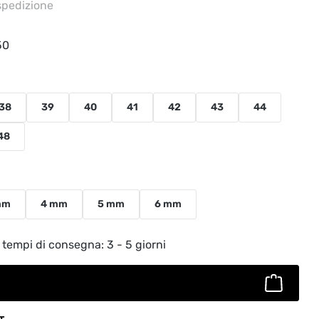
 spedizione
50
38
39
40
41
42
43
44
48
mm
4 mm
5 mm
6 mm
to: inserisci la quantità desiderata o usa
 tempi di consegna: 3 - 5 giorni