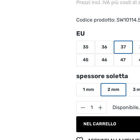
Prezzi incl. IVA più costi di
Codice prodotto:
SW10114.
Seleziona
EU
35
36
37
45
46
47
Seleziona
spessore soletta
1 mm
2 mm
3 
Quantità del prodot
Disponibile,
NEL CARRELLO