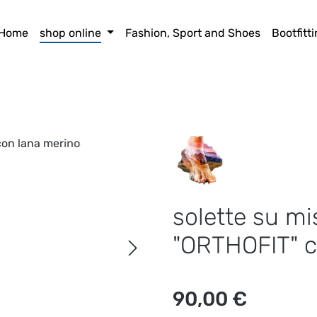
Home
shop online
Fashion, Sport and Shoes
Bootfitt
solette su mi
"ORTHOFIT" c
Prezzo normale:
90,00 €