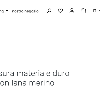
IT
ing
nostro negozio
Hai 0 articoli nella lista
Il carrello 
sura materiale duro
on lana merino