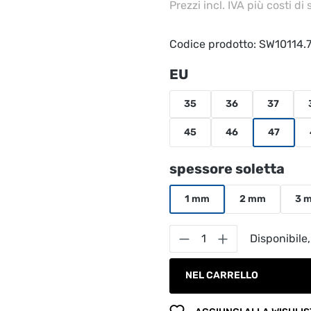
Prezzi incl. IVA più costi di
Codice prodotto:
SW10114.
Seleziona
EU
35
36
37
45
46
47
Seleziona
spessore soletta
1 mm
2 mm
3 
Quantità del prodot
Disponibile,
NEL CARRELLO