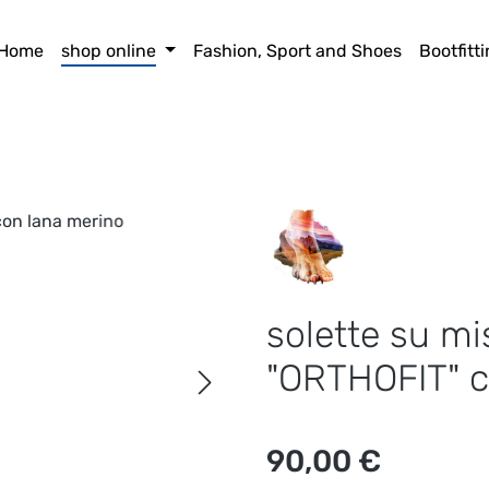
Home
shop online
Fashion, Sport and Shoes
Bootfitt
solette su mi
"ORTHOFIT" c
Prezzo normale:
90,00 €