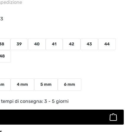
 spedizione
73
38
39
40
41
42
43
44
48
mm
4 mm
5 mm
6 mm
to: inserisci la quantità desiderata o usa
 tempi di consegna: 3 - 5 giorni