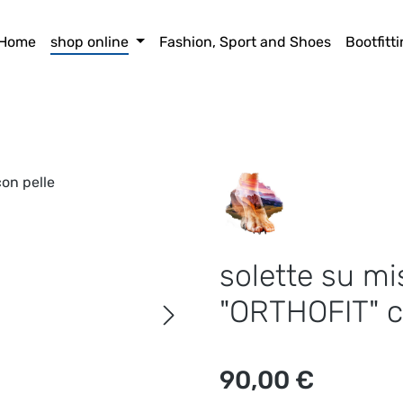
Home
shop online
Fashion, Sport and Shoes
Bootfitt
solette su mi
"ORTHOFIT" c
Prezzo normale:
90,00 €