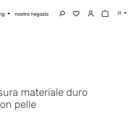
IT
ing
nostro negozio
Hai 0 articoli nella lista
Il carrello 
sura materiale duro
on pelle