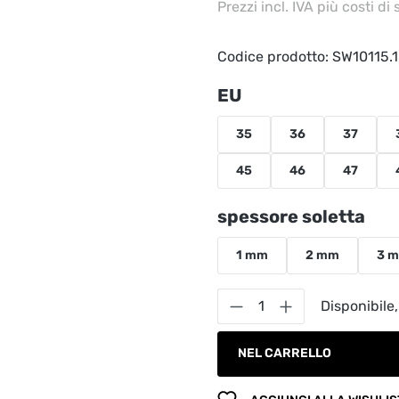
Prezzi incl. IVA più costi di
Codice prodotto:
SW10115.
Seleziona
EU
35
36
37
45
46
47
Seleziona
spessore soletta
1 mm
2 mm
3 
Quantità del prodot
Disponibile,
NEL CARRELLO