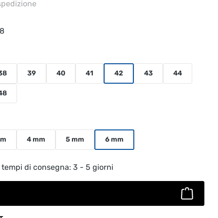
 spedizione
18
38
39
40
41
42
43
44
48
mm
4 mm
5 mm
6 mm
to: inserisci la quantità desiderata o usa
 tempi di consegna: 3 - 5 giorni