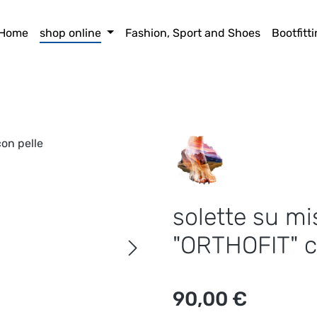
Home
shop online
Fashion, Sport and Shoes
Bootfitt
solette su mi
"ORTHOFIT" c
Prezzo normale:
90,00 €