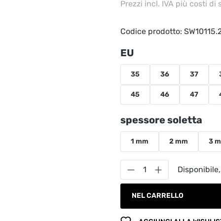
Prezzi incl. IVA più costi di
Codice prodotto:
SW10115.
Seleziona
EU
35
36
37
45
46
47
Seleziona
spessore soletta
1 mm
2 mm
3 
Quantità del prodot
Disponibile,
NEL CARRELLO