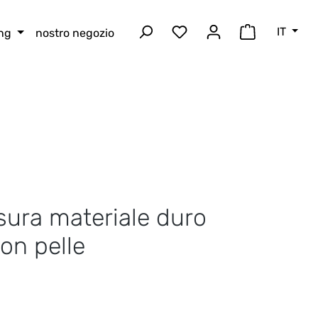
IT
ing
nostro negozio
Hai 0 articoli nella lista
Il carrello 
sura materiale duro
on pelle