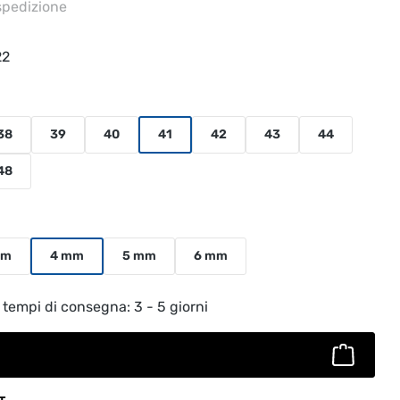
 spedizione
22
38
39
40
41
42
43
44
48
mm
4 mm
5 mm
6 mm
to: inserisci la quantità desiderata o usa
 tempi di consegna: 3 - 5 giorni