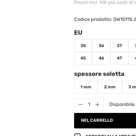
Prezzi incl. IVA più costi di
Codice prodotto:
SW10115.
Seleziona
EU
35
36
37
45
46
47
Seleziona
spessore soletta
1 mm
2 mm
3 
Quantità del prodot
Disponibile,
NEL CARRELLO