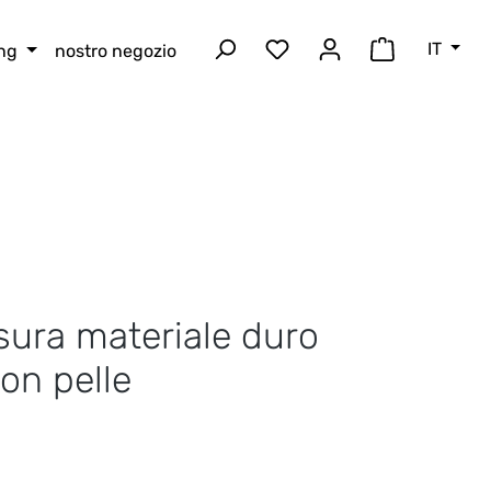
IT
ing
nostro negozio
Hai 0 articoli nella lista
Il carrello 
sura materiale duro
on pelle