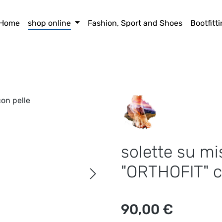
Home
shop online
Fashion, Sport and Shoes
Bootfitt
solette su mi
"ORTHOFIT" c
Prezzo normale:
90,00 €