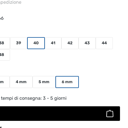
 spedizione
66
38
39
40
41
42
43
44
48
mm
4 mm
5 mm
6 mm
to: inserisci la quantità desiderata o usa
 tempi di consegna: 3 - 5 giorni