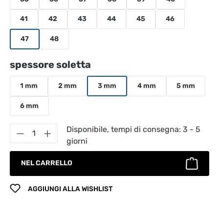
41
42
43
44
45
46
47
48
Seleziona
spessore soletta
1 mm
2 mm
3 mm
4 mm
5 mm
6 mm
Quantità del prodotto: inserisci la quantità
Disponibile, tempi di consegna: 3 - 5
giorni
NEL CARRELLO
AGGIUNGI ALLA WISHLIST