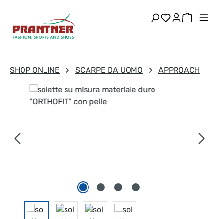
Passa al contenuto principale
Hai 0 articoli
Il carre
SHOP ONLINE
SCARPE DA UOMO
APPROACH
Salta la galleria di immagini