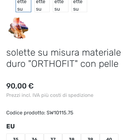
solette su misura materiale
duro "ORTHOFIT" con pelle
Prezzo normale:
90,00 €
Prezzi incl. IVA più costi di spedizione
Codice prodotto:
SW10115.75
Seleziona
EU
35
36
37
38
39
40