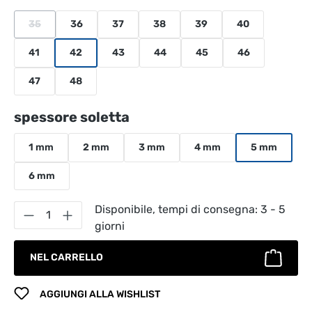
35
36
37
38
39
40
(Questa opzione non è al momento disponibile.)
41
42
43
44
45
46
47
48
Seleziona
spessore soletta
1 mm
2 mm
3 mm
4 mm
5 mm
6 mm
Quantità del prodotto: inserisci la quantità
Disponibile, tempi di consegna: 3 - 5
giorni
NEL CARRELLO
AGGIUNGI ALLA WISHLIST