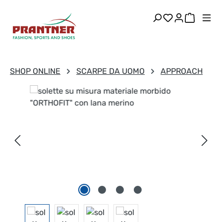
Passa al contenuto principale
Hai 0 articoli
Il carre
SHOP ONLINE
SCARPE DA UOMO
APPROACH
Salta la galleria di immagini