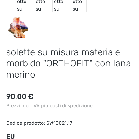
solette su misura materiale
morbido "ORTHOFIT" con lana
merino
Prezzo normale:
90,00 €
Prezzi incl. IVA più costi di spedizione
Codice prodotto:
SW10021.17
Seleziona
EU