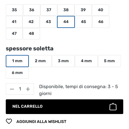
35
36
37
38
39
40
41
42
43
44
45
46
47
48
Seleziona
spessore soletta
1 mm
2 mm
3 mm
4 mm
5 mm
6 mm
Quantità del prodotto: inserisci la quantità
Disponibile, tempi di consegna: 3 - 5
giorni
NEL CARRELLO
AGGIUNGI ALLA WISHLIST