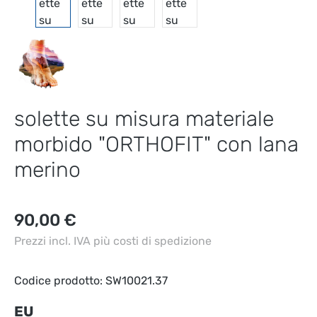
solette su misura materiale
morbido "ORTHOFIT" con lana
merino
Prezzo normale:
90,00 €
Prezzi incl. IVA più costi di spedizione
Codice prodotto:
SW10021.37
Seleziona
EU