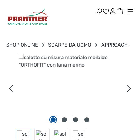
Passa al contenuto principale
Hai 0 articoli
Il carre
SHOP ONLINE
SCARPE DA UOMO
APPROACH
Salta la galleria di immagini