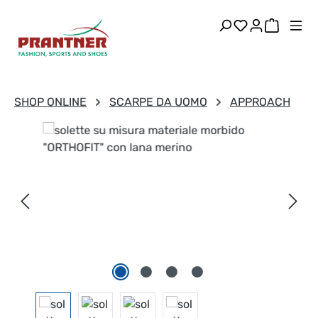
Passa al contenuto principale
Hai 0 articoli
Il carre
SHOP ONLINE
SCARPE DA UOMO
APPROACH
Salta la galleria di immagini