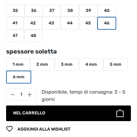
35
36
37
38
39
40
41
42
43
44
45
46
47
48
Seleziona
spessore soletta
1 mm
2 mm
3 mm
4 mm
5 mm
6 mm
Quantità del prodotto: inserisci la quantità
Disponibile, tempi di consegna: 3 - 5
giorni
NEL CARRELLO
AGGIUNGI ALLA WISHLIST