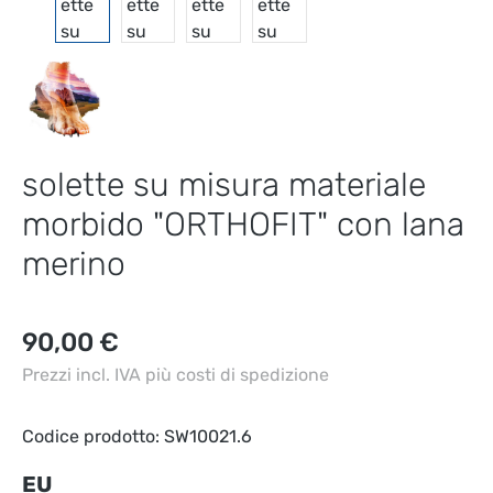
solette su misura materiale
morbido "ORTHOFIT" con lana
merino
Prezzo normale:
90,00 €
Prezzi incl. IVA più costi di spedizione
Codice prodotto:
SW10021.6
Seleziona
EU