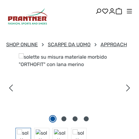
Passa al contenuto principale
Hai 0 articoli
Il carre
SHOP ONLINE
SCARPE DA UOMO
APPROACH
Salta la galleria di immagini