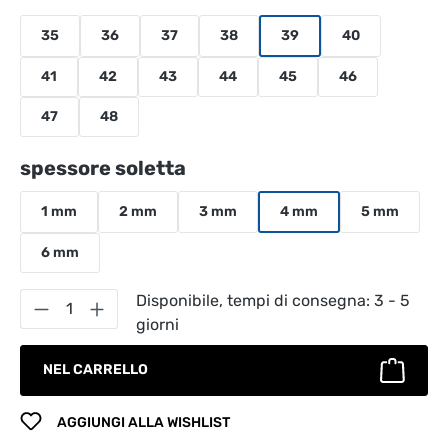
35
36
37
38
39
40
41
42
43
44
45
46
47
48
Seleziona
spessore soletta
1 mm
2 mm
3 mm
4 mm
5 mm
6 mm
Quantità del prodotto: inserisci la quantità
Disponibile, tempi di consegna: 3 - 5
giorni
NEL CARRELLO
AGGIUNGI ALLA WISHLIST