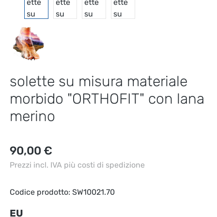
solette su misura materiale
morbido "ORTHOFIT" con lana
merino
Prezzo normale:
90,00 €
Prezzi incl. IVA più costi di spedizione
Codice prodotto:
SW10021.70
Seleziona
EU