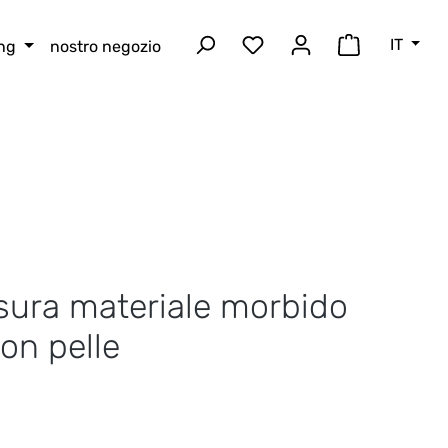
IT
ing
nostro negozio
Hai 0 articoli nella lista
Il carrello 
isura materiale morbido
on pelle