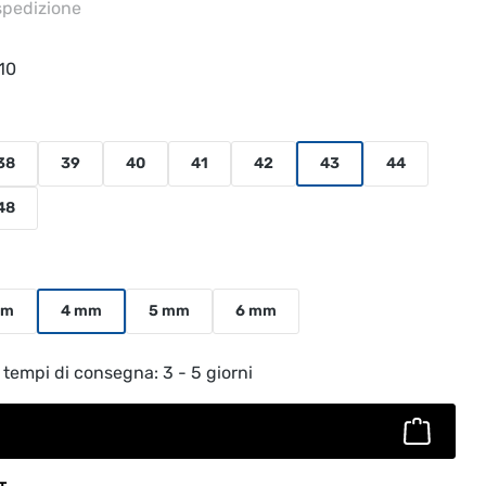
 spedizione
10
38
39
40
41
42
43
44
48
mm
4 mm
5 mm
6 mm
to: inserisci la quantità desiderata o usa
 tempi di consegna: 3 - 5 giorni