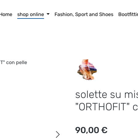
Home
shop online
Fashion, Sport and Shoes
Bootfitt
solette su m
"ORTHOFIT" c
Prezzo normale:
90,00 €