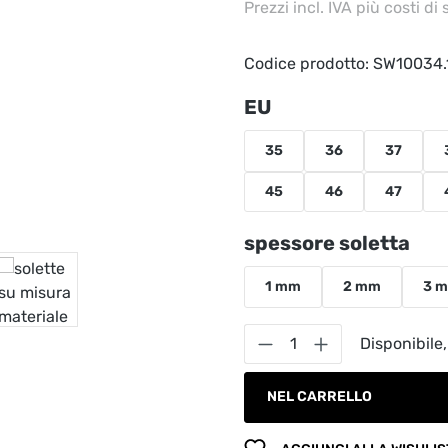
Prezzi incl. IVA più costi di
Codice prodotto:
SW10034.
Seleziona
EU
35
36
37
45
46
47
Seleziona
spessore soletta
1 mm
2 mm
3 
Quantità del prodot
Disponibile,
NEL CARRELLO