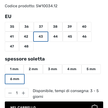
Codice prodotto:
SW10034.12
Seleziona
EU
35
36
37
38
39
40
41
42
43
44
45
46
47
48
Seleziona
spessore soletta
1 mm
2 mm
3 mm
4 mm
5 mm
6 mm
Quantità del prodotto: inserisci la quantità
Disponibile, tempi di consegna: 3 - 5
giorni
NEL CARRELLO