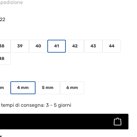
 spedizione
22
38
39
40
41
42
43
44
48
mm
4 mm
5 mm
6 mm
to: inserisci la quantità desiderata o usa
 tempi di consegna: 3 - 5 giorni