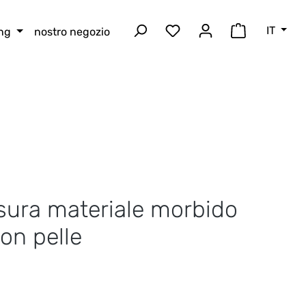
IT
ing
nostro negozio
Hai 0 articoli nella lista
Il carrello 
isura materiale morbido
on pelle