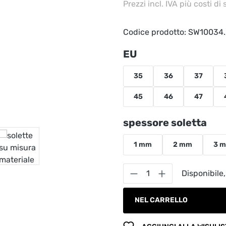
Prezzi incl. IVA più costi di
Codice prodotto:
SW10034.
Seleziona
EU
35
36
37
45
46
47
Seleziona
spessore soletta
1 mm
2 mm
3 
Quantità del prodot
Disponibile,
NEL CARRELLO