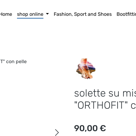
Home
shop online
Fashion, Sport and Shoes
Bootfitt
solette su m
"ORTHOFIT" c
Prezzo normale:
90,00 €