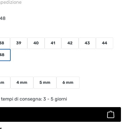
 spedizione
.48
38
39
40
41
42
43
44
48
mm
4 mm
5 mm
6 mm
to: inserisci la quantità desiderata o usa
 tempi di consegna: 3 - 5 giorni