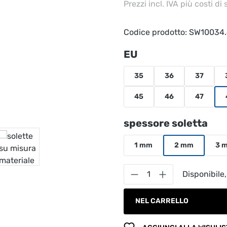
Prezzi incl. IVA più costi di
Codice prodotto:
SW10034
Seleziona
EU
35
36
37
45
46
47
Seleziona
spessore soletta
1 mm
2 mm
3 
Quantità del prodot
Disponibile,
NEL CARRELLO