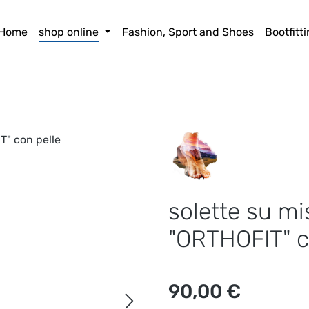
Home
shop online
Fashion, Sport and Shoes
Bootfitt
solette su m
"ORTHOFIT" c
Prezzo normale:
90,00 €