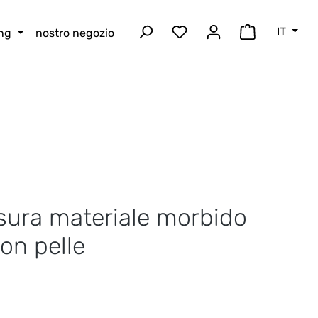
IT
ing
nostro negozio
Hai 0 articoli nella lista
Il carrello 
isura materiale morbido
on pelle