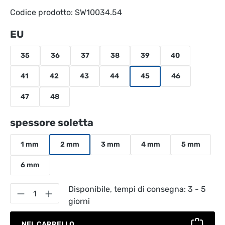
Codice prodotto:
SW10034.54
Seleziona
EU
35
36
37
38
39
40
41
42
43
44
45
46
47
48
Seleziona
spessore soletta
1 mm
2 mm
3 mm
4 mm
5 mm
6 mm
Quantità del prodotto: inserisci la quantità
Disponibile, tempi di consegna: 3 - 5
giorni
NEL CARRELLO