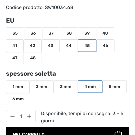
Codice prodotto:
SW10034.68
Seleziona
EU
35
36
37
38
39
40
41
42
43
44
45
46
47
48
Seleziona
spessore soletta
1 mm
2 mm
3 mm
4 mm
5 mm
6 mm
Quantità del prodotto: inserisci la quantità
Disponibile, tempi di consegna: 3 - 5
giorni
NEL CARRELLO